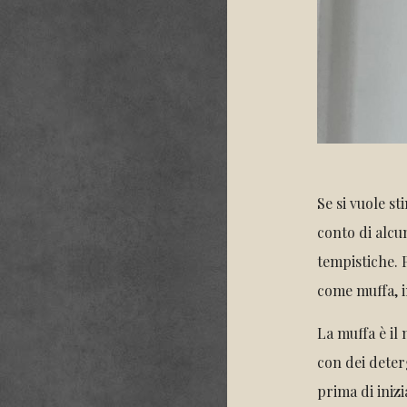
Se si vuole st
conto di alcun
tempistiche. 
come muffa, in
La muffa è il
con dei deter
prima di inizi