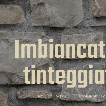
Imbiancat
tinteggia
Home
Servizio
Imbiancatura e 