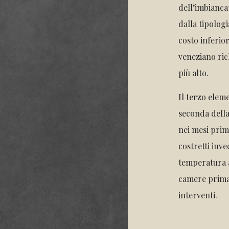
dell’imbianca
dalla tipolog
costo inferio
veneziano ric
più alto.
Il terzo elem
seconda della 
nei mesi prima
costretti inv
temperatura a
camere prima 
interventi.