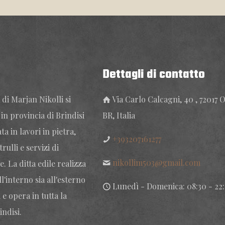
Dettagli di contatto
 di Marjan Nikolli si
Via Carlo Calcagni, 40 , 72017 
 in provincia di Brindisi
BR, Italia
ta in lavori in pietra,
+393207161277
rulli e servizi di
nikollim503@gmail.com
e. La ditta edile realizza
ll'interno sia all'esterno
Lunedì - Domenica: 08:30 - 22
 e opera in tutta la
indisi.