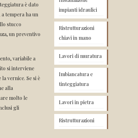
nteggiatura è dato
impianti idraulici
ra a tempera ha un
llo stucco
Ristrutturazioni
nza, un preventivo
chiavi in mano
Lavori di muratura
ento, variabile a
to si interviene
Imbiancatura e
 la vernice. Se si è
tinteggiatura
e alla
dare molto le
Lavori in pietra
clusi gli
Ristrutturazioni