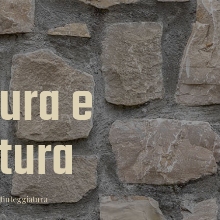
ura e
tura
tinteggiatura