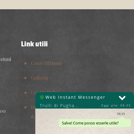
Link utili
Ostuni
Cosa Offriamo
Galleria
Cookie Policy
Informativa sul trattamento dei
:00
dati personali