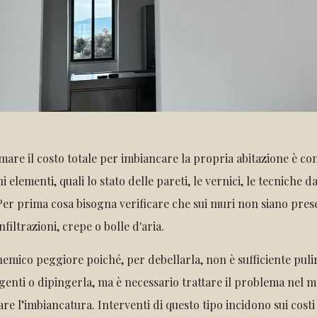
imare il costo totale per imbiancare la propria abitazione è con
i elementi, quali lo stato delle pareti, le vernici, le tecniche da
Per prima cosa bisogna verificare che sui muri non siano pres
filtrazioni, crepe o bolle d'aria.
 nemico peggiore poiché, per debellarla, non è sufficiente pulir
genti o dipingerla, ma è necessario trattare il problema nel 
are l’imbiancatura. Interventi di questo tipo incidono sui costi