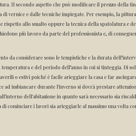
tura. Il secondo aspetto che può modificare il prezzo della ti
ia di vernice e dalle tecniche impiegate. Per esempio, la pittu
re rispetto allo smalto oppure la tecnica della spatolatura e de
hiedono più lavoro da parte del professionista e, di consegue
ento da considerare sono le tempistiche e la durata dell’interv
temperatura e del periodo dell’anno in cui si tinteggia. Di soli
verili o estivi poiché è facile arieggiare la casa e far asciugare
ece ad imbiancare durante l'inverno si dovrà prestare attenzion
ll'interno dell'abitazione in quanto sarà necessario sia riscal
di cominciare i lavori sia arieggiarle al massimo una volta con